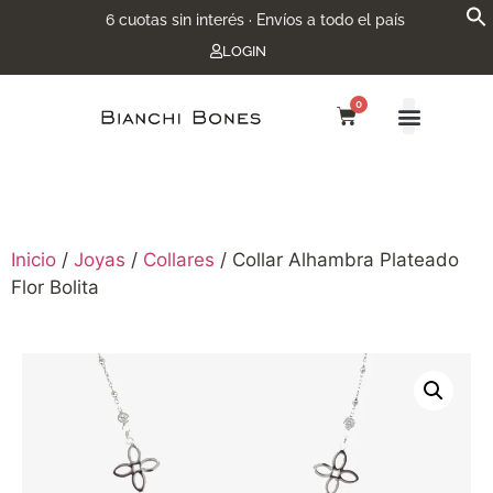
6 cuotas sin interés · Envíos a todo el país
LOGIN
0
Inicio
/
Joyas
/
Collares
/ Collar Alhambra Plateado
Flor Bolita