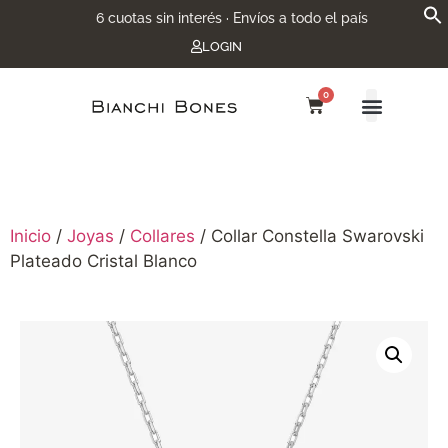
6 cuotas sin interés · Envíos a todo el país
LOGIN
0
Inicio
/
Joyas
/
Collares
/ Collar Constella Swarovski
Plateado Cristal Blanco