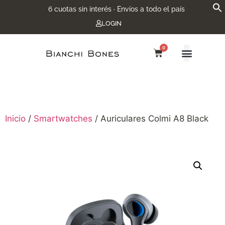
6 cuotas sin interés · Envíos a todo el país
LOGIN
0
Inicio
/
Smartwatches
/ Auriculares Colmi A8 Black