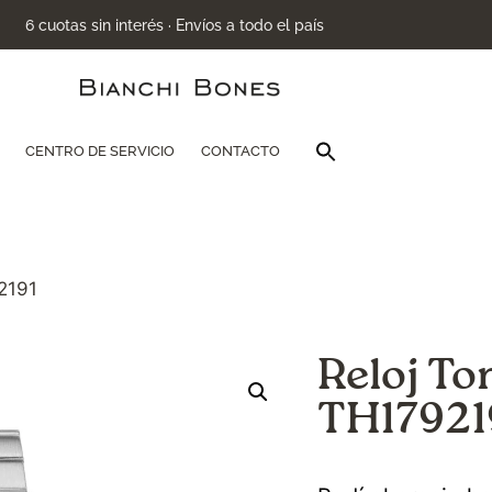
6 cuotas sin interés · Envíos a todo el país
Buscar:
CENTRO DE SERVICIO
CONTACTO
Botón de búsqu
2191
Reloj To
TH17921