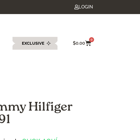
LOGIN
0
$
0.00
EXCLUSIVE
eda
mmy Hilfiger
91