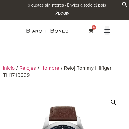
6 cuotas sin interés · Envíos a todo el país
LOGIN
0
Inicio
/
Relojes
/
Hombre
/ Reloj Tommy Hilfiger
TH1710669