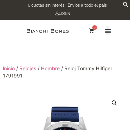
6 cuotas sin interés · Envíos a todo el país
LOGIN
0
Inicio
/
Relojes
/
Hombre
/ Reloj Tommy Hilfiger
1791991