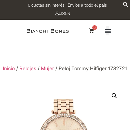
6 cuotas sin interés · Envíos a todo el país
LOGIN
0
Inicio
/
Relojes
/
Mujer
/ Reloj Tommy Hilfiger 1782721