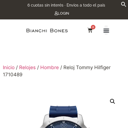
6 cuotas sin interés · Envíos a todo el país
LOGIN
0
Inicio
/
Relojes
/
Hombre
/ Reloj Tommy Hilfiger
1710489