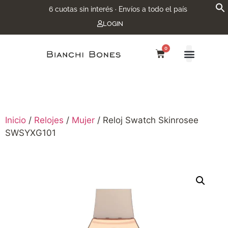
6 cuotas sin interés · Envíos a todo el país
LOGIN
0
Inicio
/
Relojes
/
Mujer
/ Reloj Swatch Skinrosee
SWSYXG101