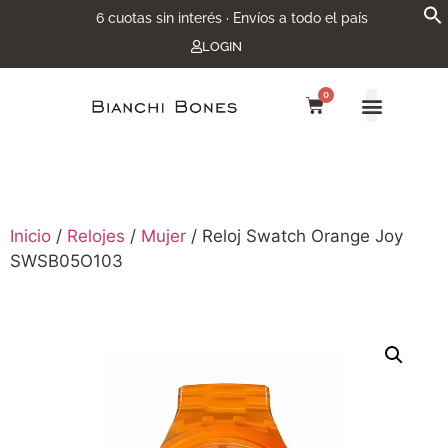
6 cuotas sin interés · Envíos a todo el país
LOGIN
0
Inicio
/
Relojes
/
Mujer
/ Reloj Swatch Orange Joy
SWSB05O103