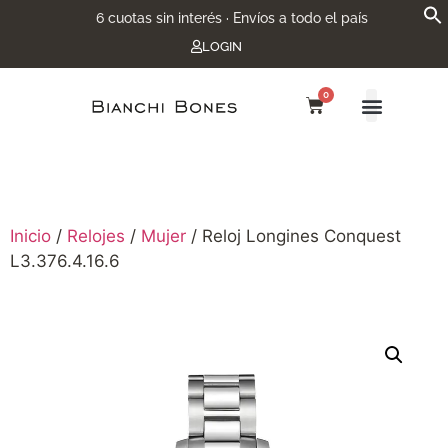
6 cuotas sin interés · Envíos a todo el país
LOGIN
0
Inicio
/
Relojes
/
Mujer
/ Reloj Longines Conquest
L3.376.4.16.6