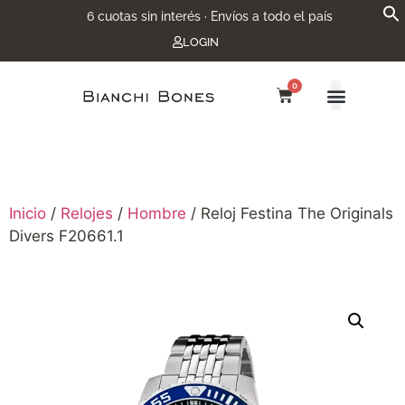
6 cuotas sin interés · Envíos a todo el país
LOGIN
0
Inicio
/
Relojes
/
Hombre
/ Reloj Festina The Originals
Divers F20661.1