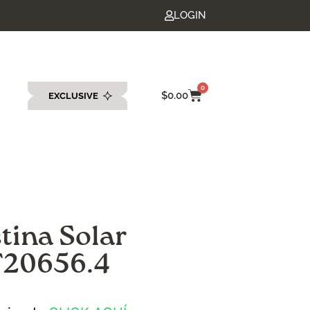
LOGIN
0
$
0.00
EXCLUSIVE
eda
stina Solar
F20656.4