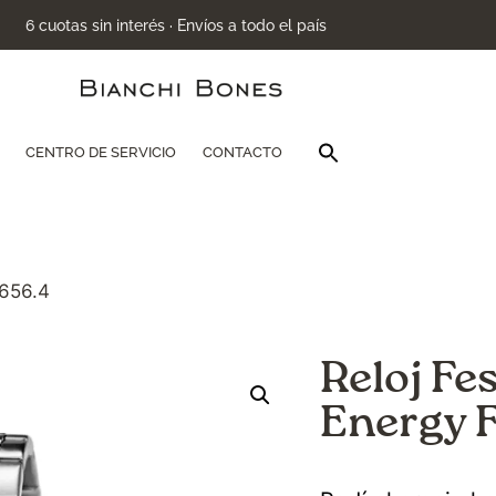
6 cuotas sin interés · Envíos a todo el país
Buscar:
CENTRO DE SERVICIO
CONTACTO
Botón de búsqu
0656.4
Reloj Fe
Energy 