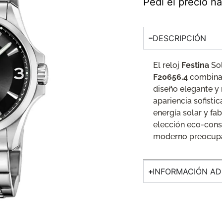
Pedí el precio 
DESCRIPCIÓN
El reloj
Festina
Sol
F20656.4
combina e
diseño elegante y 
apariencia sofisti
energía solar y fa
elección eco-cons
moderno preocupa
INFORMACIÓN AD