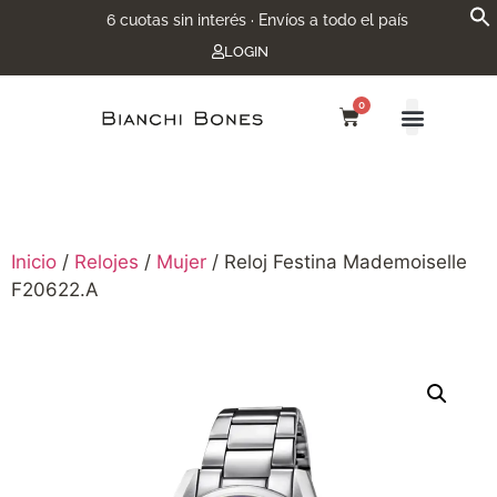
6 cuotas sin interés · Envíos a todo el país
LOGIN
0
Inicio
/
Relojes
/
Mujer
/ Reloj Festina Mademoiselle
F20622.A