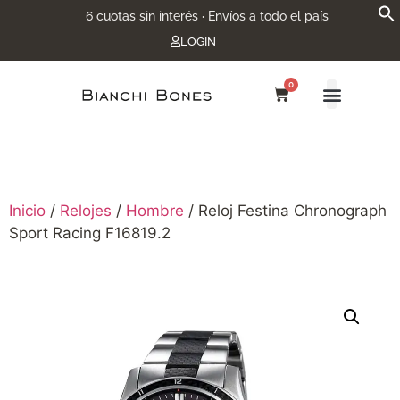
6 cuotas sin interés · Envíos a todo el país
LOGIN
0
Inicio
/
Relojes
/
Hombre
/ Reloj Festina Chronograph
Sport Racing F16819.2