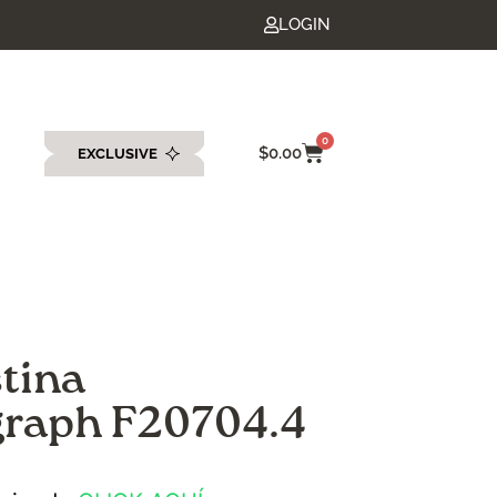
LOGIN
0
$
0.00
EXCLUSIVE
eda
stina
raph F20704.4