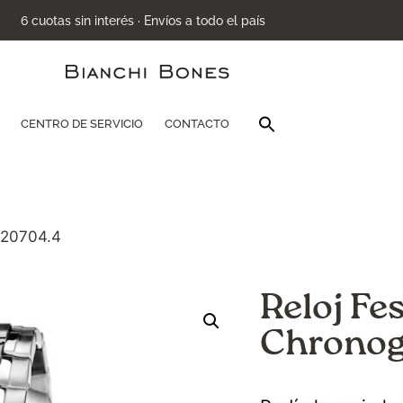
6 cuotas sin interés · Envíos a todo el país
Buscar:
CENTRO DE SERVICIO
CONTACTO
Botón de búsqu
F20704.4
Reloj Fe
Chronog