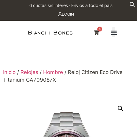
6 cuotas sin interés · Envíos a todo el país
LOGIN
0
Inicio
/
Relojes
/
Hombre
/ Reloj Citizen Eco Drive
Titanium CA709087X