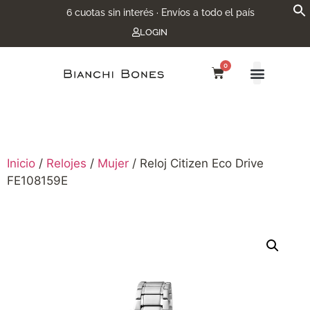
6 cuotas sin interés · Envíos a todo el país
LOGIN
0
Inicio
/
Relojes
/
Mujer
/ Reloj Citizen Eco Drive
FE108159E