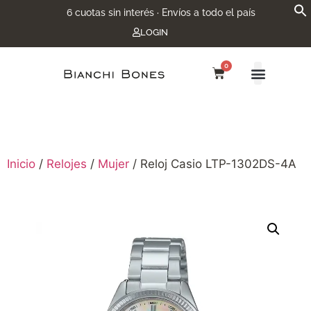
6 cuotas sin interés · Envíos a todo el país
LOGIN
0
Inicio
/
Relojes
/
Mujer
/ Reloj Casio LTP-1302DS-4A