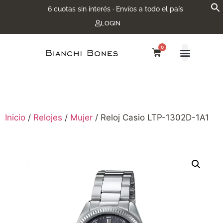
6 cuotas sin interés · Envíos a todo el país
LOGIN
0
Inicio
/
Relojes
/
Mujer
/ Reloj Casio LTP-1302D-1A1