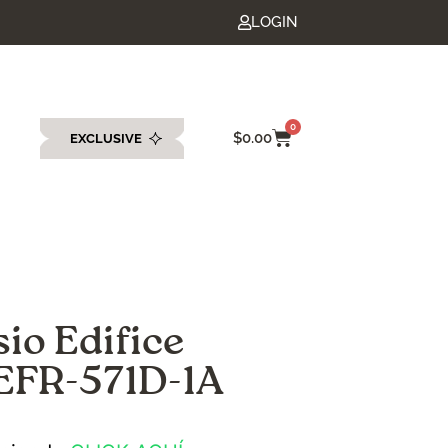
LOGIN
0
$
0.00
EXCLUSIVE
eda
sio Edifice
EFR-571D-1A