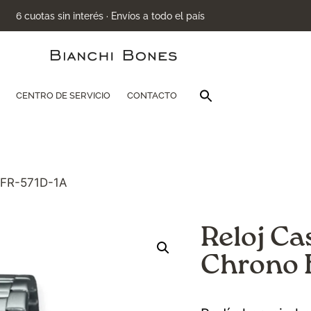
6 cuotas sin interés · Envíos a todo el país
Buscar:
CENTRO DE SERVICIO
CONTACTO
Botón de búsqu
 EFR-571D-1A
Reloj Ca
Chrono 