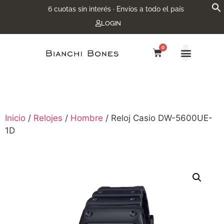
6 cuotas sin interés · Envíos a todo el país
LOGIN
0
Inicio
/
Relojes
/
Hombre
/ Reloj Casio DW-5600UE-
1D