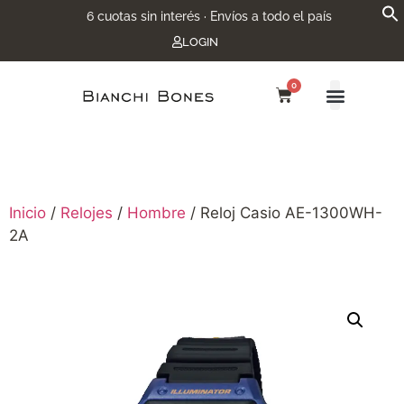
6 cuotas sin interés · Envíos a todo el país
LOGIN
0
Inicio
/
Relojes
/
Hombre
/ Reloj Casio AE-1300WH-
2A