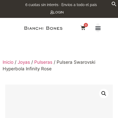
6 cuotas sin interés · Envíos a todo el país
LOGIN
0
Inicio
/
Joyas
/
Pulseras
/ Pulsera Swarovski
Hyperbola Infinity Rose