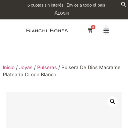
6 cuotas sin interés · Envíos a todo el país
LOGIN
0
Inicio
/
Joyas
/
Pulseras
/ Pulsera De Dios Macrame
Plateada Circon Blanco