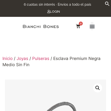
6 cuotas sin interés · Envíos a todo el país
LOGIN
0
Inicio
/
Joyas
/
Pulseras
/ Esclava Premium Negra
Medio Sin Fin