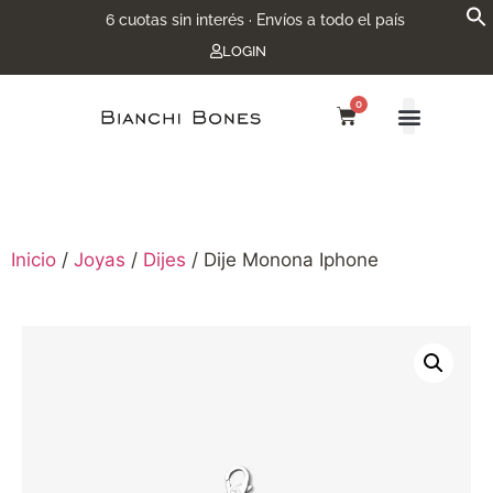
6 cuotas sin interés · Envíos a todo el país
LOGIN
0
Inicio
/
Joyas
/
Dijes
/ Dije Monona Iphone