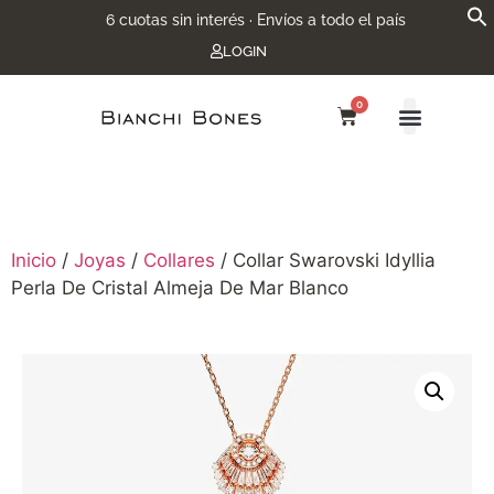
6 cuotas sin interés · Envíos a todo el país
LOGIN
0
Inicio
/
Joyas
/
Collares
/ Collar Swarovski Idyllia
Perla De Cristal Almeja De Mar Blanco