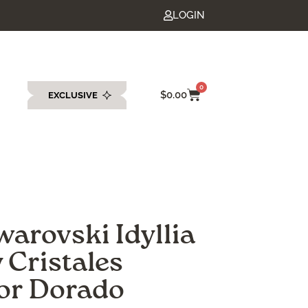
LOGIN
0
$
0.00
EXCLUSIVE
eda
warovski Idyllia
y Cristales
lor Dorado