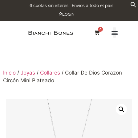
6 cuotas sin interés · Envíos a todo el país
LOGIN
0
Inicio
/
Joyas
/
Collares
/ Collar De Dios Corazon
Circón Mini Plateado