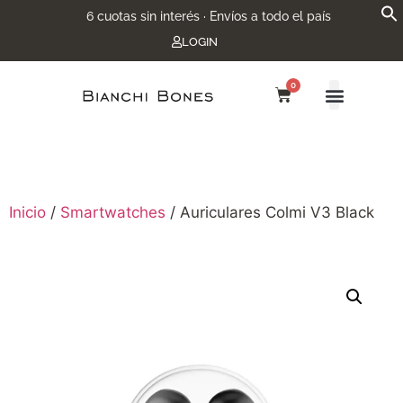
6 cuotas sin interés · Envíos a todo el país
LOGIN
0
Inicio
/
Smartwatches
/ Auriculares Colmi V3 Black