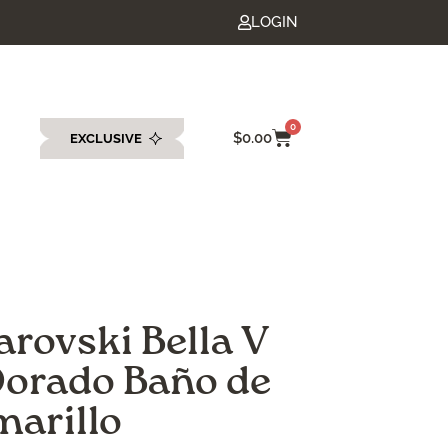
LOGIN
0
$
0.00
EXCLUSIVE
eda
rovski Bella V
Dorado Baño de
marillo