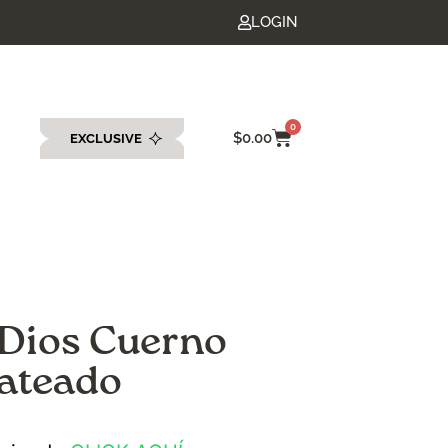
LOGIN
0
$
0.00
EXCLUSIVE
eda
 Dios Cuerno
lateado