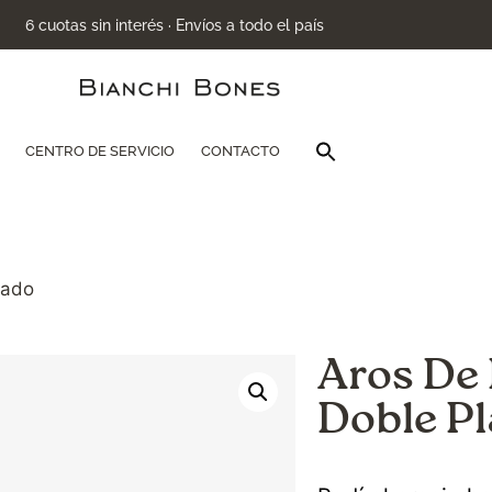
6 cuotas sin interés · Envíos a todo el país
Buscar:
CENTRO DE SERVICIO
CONTACTO
Botón de búsqu
eado
Aros De
Doble P