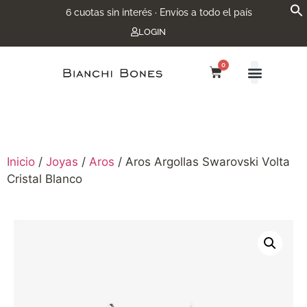
6 cuotas sin interés · Envíos a todo el país
LOGIN
0
Inicio
/
Joyas
/
Aros
/ Aros Argollas Swarovski Volta
Cristal Blanco