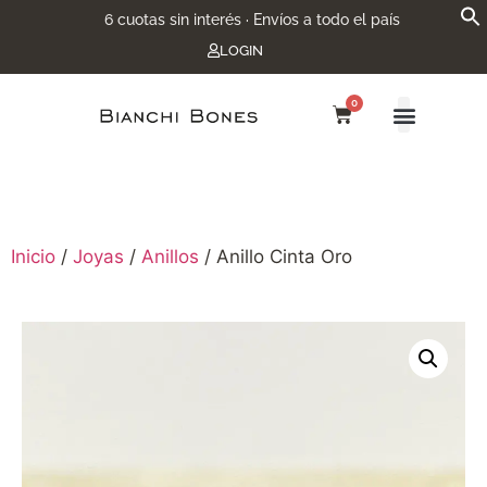
6 cuotas sin interés · Envíos a todo el país
LOGIN
0
Inicio
/
Joyas
/
Anillos
/ Anillo Cinta Oro