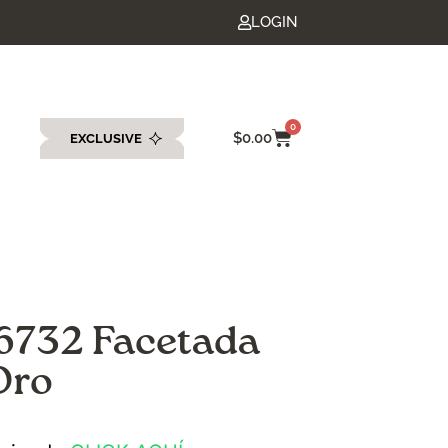
LOGIN
0
$
0.00
EXCLUSIVE
eda
 6732 Facetada
Oro