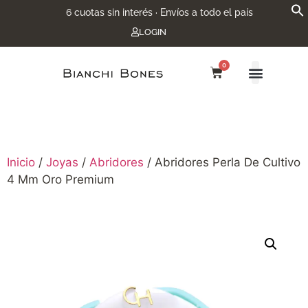
6 cuotas sin interés · Envíos a todo el país
LOGIN
0
Inicio
/
Joyas
/
Abridores
/ Abridores Perla De Cultivo
4 Mm Oro Premium