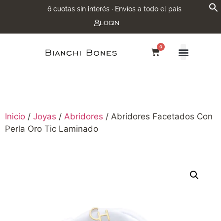
6 cuotas sin interés · Envíos a todo el país
LOGIN
0
Inicio
/
Joyas
/
Abridores
/ Abridores Facetados Con
Perla Oro Tic Laminado