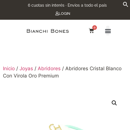
6 cuotas sin interés · Envíos a todo el país
LOGIN
0
Inicio
/
Joyas
/
Abridores
/ Abridores Cristal Blanco
Con Virola Oro Premium